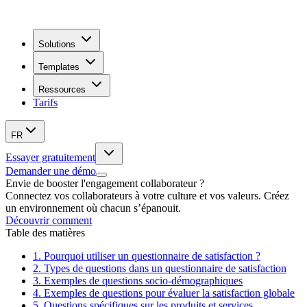
Solutions
Templates
Ressources
Tarifs
FR
Essayer gratuitement
Demander une démo
Envie de booster l'engagement collaborateur ?
Connectez vos collaborateurs à votre culture et vos valeurs. Créez
un environnement où chacun s’épanouit.
Découvrir comment
Table des matières
1.
Pourquoi utiliser un questionnaire de satisfaction ?
2.
Types de questions dans un questionnaire de satisfaction
3.
Exemples de questions socio-démographiques
4.
Exemples de questions pour évaluer la satisfaction globale
5.
Questions spécifiques sur les produits et services