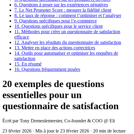
6.
Questions à poser sur les expériences négatives
7.
Le Net Promoter Score : mesurer la fidélité client
8.
Le taux de réponse : comment l’optimiser et l’analyser
9.
Questions spécifiques pour l’e-commerce
10.
Questions spécifiques pour le service client
11.
Méthodes pour créer un questionnaire de satisfaction
efficace
12.
Analyser les résultats du questionnaire de satisfaction
13.
Mettre en place des actions correctrices
14.
Outils pour automatiser et optimiser les enquêtes de
satisfaction
15.
En résumé
16.
Questions fréquemment posées
20 exemples de questions
essentielles pour un
questionnaire de satisfaction
Écrit par
Tony Demeulemeester
,
Co-founder & COO
@ Eli
23 février 2026
·
Mis à jour le
23 février 2026
·
20 min de lecture