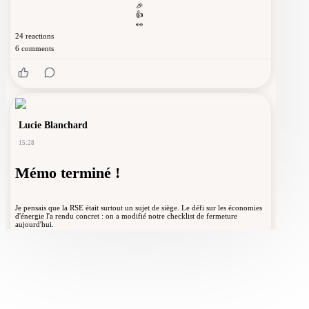
🎉
👍
👀
24
reactions
6
comments
Lucie Blanchard
15:28
Mémo terminé !
Je pensais que la RSE était surtout un sujet de siège. Le défi sur les économies
d'énergie l'a rendu concret : on a modifié notre checklist de fermeture
aujourd'hui.
Les 3 petits choix qui rendent nos engagements
RSE concrets
❤️