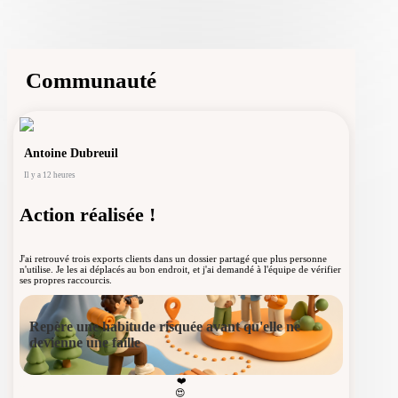
Partage une habitude bien-être que ton équipe
devrait protéger
Communauté
Antoine Dubreuil
Home
Il y a 12 heures
Action réalisée !
Community
J'ai retrouvé trois exports clients dans un dossier partagé que plus personne
n'utilise. Je les ai déplacés au bon endroit, et j'ai demandé à l'équipe de vérifier
ses propres raccourcis.
Notifications
Repère une habitude risquée avant qu'elle ne
devienne une faille
Profile
❤️
😍