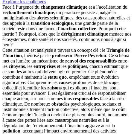
Explorer les challenges
Face à l’urgence du
changement climatique
et à l’accélération du
réchauffement climatique
, un paradoxe persiste : malgré la
multiplication des alertes scientifiques, des catastrophes naturelles et
des appels à la
transition écologique
, une grande partie de la
société reste dans une forme d’
inaction collective
. Pourquoi cette
inertie ? Pourquoi, alors que le
dérèglement climatique
menace nos
écosystèmes, notre santé et nos sociétés, continuons-nous à agir si
peu ?
Cette situation est analysée à travers un concept clé : le
Triangle de
l’Inaction
, théorisé par le
professeur Pierre Peyretou
. Ce schéma
met en lumière un mécanisme de
renvoi des responsabilités
entre
les
citoyens
, les
entreprises
et les
politiques
, chacun estimant que
ce sont les autres qui doivent agir en premier. Ce phénomène
contribue à maintenir le
statu quo
, empêchant toute évolution
significative. Comprendre les
causes
profondes de ce blocage
collectif et identifier les
raisons
qui expliquent l’inaction sont
essentiels pour avancer. Il est également crucial de responsabiliser
chaque acteur, car nous sommes tous
responsables
face à la crise
climatique. De nombreux
obstacles
psychologiques, sociaux et
institutionnels freinent l’action collective, alors même que le
coût
économique de l’inaction devient de plus en plus lourd, notamment
à cause des pertes liées aux catastrophes naturelles et à la
dégradation de l’environnement. L’inaction aggrave aussi la
pollution
, accentuant l’impact environnemental des activités