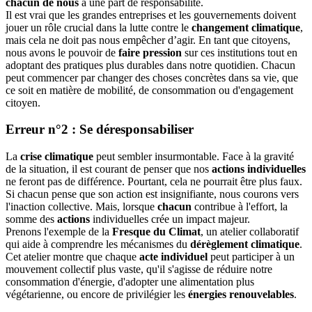
chacun de nous
a une part de responsabilité.
Il est vrai que les grandes entreprises et les gouvernements doivent
jouer un rôle crucial dans la lutte contre le
changement climatique
,
mais cela ne doit pas nous empêcher d’agir. En tant que citoyens,
nous avons le pouvoir de
faire pression
sur ces institutions tout en
adoptant des pratiques plus durables dans notre quotidien. Chacun
peut commencer par changer des choses concrètes dans sa vie, que
ce soit en matière de mobilité, de consommation ou d'engagement
citoyen.
Erreur n°2 : Se déresponsabiliser
La
crise climatique
peut sembler insurmontable. Face à la gravité
de la situation, il est courant de penser que nos
actions individuelles
ne feront pas de différence. Pourtant, cela ne pourrait être plus faux.
Si chacun pense que son action est insignifiante, nous courons vers
l'inaction collective. Mais, lorsque
chacun
contribue à l'effort, la
somme des
actions
individuelles crée un impact majeur.
Prenons l'exemple de la
Fresque du Climat
, un atelier collaboratif
qui aide à comprendre les mécanismes du
dérèglement climatique
.
Cet atelier montre que chaque
acte individuel
peut participer à un
mouvement collectif plus vaste, qu'il s'agisse de réduire notre
consommation d'énergie, d'adopter une alimentation plus
végétarienne, ou encore de privilégier les
énergies renouvelables
.