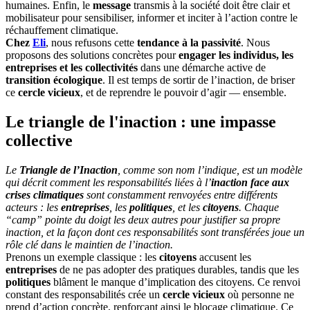
humaines. Enfin, le
message
transmis à la société doit être clair et
mobilisateur pour sensibiliser, informer et inciter à l’action contre le
réchauffement climatique.
Chez
Eli
, nous refusons cette
tendance à la passivité
. Nous
proposons des solutions concrètes pour
engager les individus, les
entreprises et les collectivités
dans une démarche active de
transition écologique
. Il est temps de sortir de l’inaction, de briser
ce
cercle vicieux
, et de reprendre le pouvoir d’agir — ensemble.
Le triangle de l'inaction : une impasse
collective
Le
Triangle de l’Inaction
, comme son nom l’indique, est un modèle
qui décrit comment les responsabilités liées à l’
inaction face aux
crises climatiques
sont constamment renvoyées entre différents
acteurs : les
entreprises
, les
politiques
, et les
citoyens
. Chaque
“camp” pointe du doigt les deux autres pour justifier sa propre
inaction, et la façon dont ces responsabilités sont transférées joue un
rôle clé dans le maintien de l’inaction.
Prenons un exemple classique : les
citoyens
accusent les
entreprises
de ne pas adopter des pratiques durables, tandis que les
politiques
blâment le manque d’implication des citoyens. Ce renvoi
constant des responsabilités crée un
cercle vicieux
où personne ne
prend d’action concrète, renforçant ainsi le blocage climatique. Ce