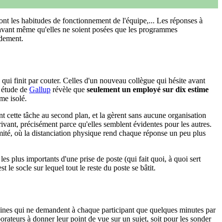
nt les habitudes de fonctionnement de l'équipe,... Les réponses à
s avant même qu'elles ne soient posées que les programmes
idement.
qui finit par couter. Celles d'un nouveau collègue qui hésite avant
e étude de
Gallup
révèle que
seulement un employé sur dix estime
me isolé.
nt cette tâche au second plan, et la gèrent sans aucune organisation
ivant, précisément parce qu'elles semblent évidentes pour les autres.
ximité, où la distanciation physique rend chaque réponse un peu plus
es plus importants d'une prise de poste (qui fait quoi, à quoi sert
le socle sur lequel tout le reste du poste se bâtit.
aines qui ne demandent à chaque participant que quelques minutes par
orateurs à donner leur point de vue sur un sujet, soit pour les sonder