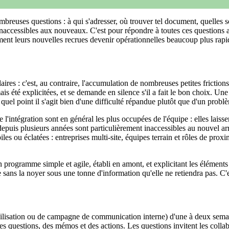
euses questions : à qui s'adresser, où trouver tel document, quelles so
 inaccessibles aux nouveaux. C'est pour répondre à toutes ces question
ment leurs nouvelles recrues devenir opérationnelles beaucoup plus rap
es : c'est, au contraire, l'accumulation de nombreuses petites frictions 
mais été explicitées, et se demande en silence s'il a fait le bon choix. Un
 quel point il s'agit bien d'une difficulté répandue plutôt que d'un problè
l'intégration sont en général les plus occupées de l'équipe : elles laisse
depuis plusieurs années sont particulièrement inaccessibles au nouvel arr
es ou éclatées : entreprises multi-site, équipes terrain et rôles de pro
programme simple et agile, établi en amont, et explicitant les éléments l
sans la noyer sous une tonne d'information qu'elle ne retiendra pas. C'est 
ibilisation ou de campagne de communication interne) d'une à deux sem
es questions, des mémos et des actions. Les questions invitent les collab