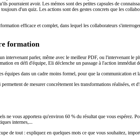
u'ils pourraient avoir. Les mémos sont des petites capsules de connais
ujours d'un quiz. Les actions sont des gestes concrets que les collabora
ormation efficace et complet, dans lequel les collaborateurs s'interroge
tre formation
n intervenant parler, même avec le meilleur PDF, ou l'intervenant le plus
ation en défi d'équipe, Eli déclenche un passage à l'action immédiat de 
les équipes dans un cadre moins formel, pour que la communication et la
 permettent de mesurer concrètement les transformations réalisées, et d'i
 quels ne vous apportera qu'environ 60 % du résultat que vous espérez. P
iques internes,...
occupe de tout : expliquez en quelques mots ce que vous souhaitez, impor