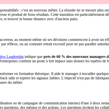
nsabilités : c'est un nouveau métier. La réussite ne se mesure plus uniq
sse et produit de bons résultats. Cette transition est particulièrement dé
, et trouver la bonne distance avec d'anciens pairs.
rreur, au moment même où ses décisions commencent à avoir un effet d
 réflexe, ou au contraire retrait excessif pour ne pas paraître autoritaire
tive Leadership
indique que
près de 60 % des nouveaux managers dé
'entreprises confient un poste à fort impact sans donner les repères de b
former en formation théorique. Il aide le manager à travailler quelques pr
back utile et repérer les signaux faibles. L'objectif n'est pas de fabriq
ases du métier.
ibilisation ou de campagne de communication interne) d'une à deux sem
es questions, des mémos et des actions. Les questions invitent les collab