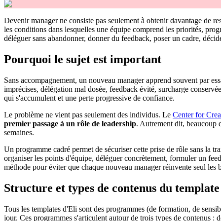
Devenir manager ne consiste pas seulement à obtenir davantage de respo
les conditions dans lesquelles une équipe comprend les priorités, progre
déléguer sans abandonner, donner du feedback, poser un cadre, décider
Pourquoi le sujet est important
Sans accompagnement, un nouveau manager apprend souvent par essai-e
imprécises, délégation mal dosée, feedback évité, surcharge conservée par
qui s'accumulent et une perte progressive de confiance.
Le problème ne vient pas seulement des individus. Le
Center for Crea
premier passage à un rôle de leadership
. Autrement dit, beaucoup d
semaines.
Un programme cadré permet de sécuriser cette prise de rôle sans la trans
organiser les points d'équipe, déléguer concrètement, formuler un feed
méthode pour éviter que chaque nouveau manager réinvente seul les b
Structure et types de contenus du template
Tous les templates d'Eli sont des programmes (de formation, de sens
jour. Ces programmes s'articulent autour de trois types de contenus : d