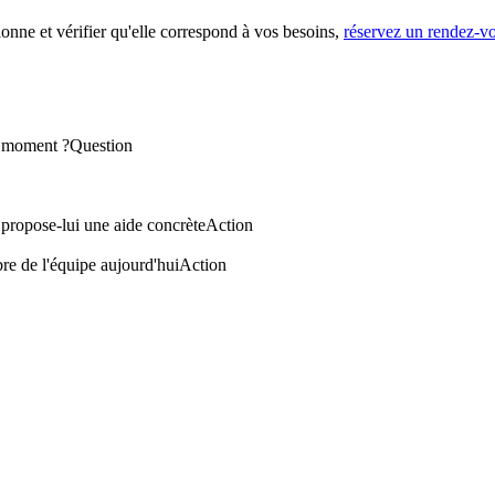
nne et vérifier qu'elle correspond à vos besoins,
réservez un rendez-vo
e moment ?
Question
 propose-lui une aide concrète
Action
bre de l'équipe aujourd'hui
Action